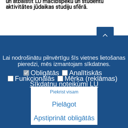
un atbalstīt LU mācībspēku un studentu
aktivitātes jūdaikas studiju sfērā.
Lai nodrošinātu pilnvērtīgu šīs vietnes lietošanas
pieredzi, mēs izmantojam sīkdatnes.
Obligātās
Analītiskās
Funkcionālās
Mērķa (reklāmas)
Sīkdatņu noteikumi LU
Piekrist visam
Pielāgot
Apstiprināt obligātās
© 2026 Latvijas Universitāte. Visas tiesības aizsargātas