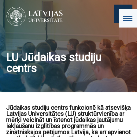
LU Jūdaikas studiju
centrs
Jūdaikas studiju centrs funkcionē kā atsevišķa
Latvijas Universitātes (LU) struktūrvienība ar
mērķi veicināt un īstenot jūdaikas jautājumu
iekļaušanu izglītības programmās un
zinātniskajos pētījumos Latvijā, kā arī apvienot